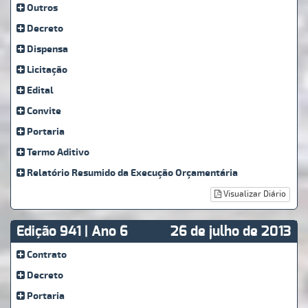
Outros
Decreto
Dispensa
Licitação
Edital
Convite
Portaria
Termo Aditivo
Relatório Resumido da Execução Orçamentária
Visualizar Diário
Edição 941 | Ano 6
26 de julho de 2013
Contrato
Decreto
Portaria