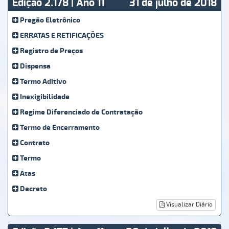
Edição 2.178 | Ano 11
31 de julho de 2018
Pregão Eletrônico
ERRATAS E RETIFICAÇÕES
Registro de Preços
Dispensa
Termo Aditivo
Inexigibilidade
Regime Diferenciado de Contratação
Termo de Encerramento
Contrato
Termo
Atas
Decreto
Visualizar Diário